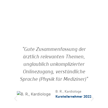
"Gute Zusammenfassung der
"
ärztlich relevanten Themen,
unglaublich unkomplizierter
M
Onlinezugang, verständliche
Tol
Sprache (Physik für Mediziner)"
F
Fr
B. R., Kardiologe
T
Kursteilernehmer 2022
fo