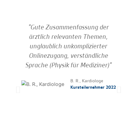
"Gute Zusammenfassung der
"
ärztlich relevanten Themen,
unglaublich unkomplizierter
M
Onlinezugang, verständliche
Tol
Sprache (Physik für Mediziner)"
F
Fr
B. R., Kardiologe
T
Kursteilernehmer 2022
fo
vi