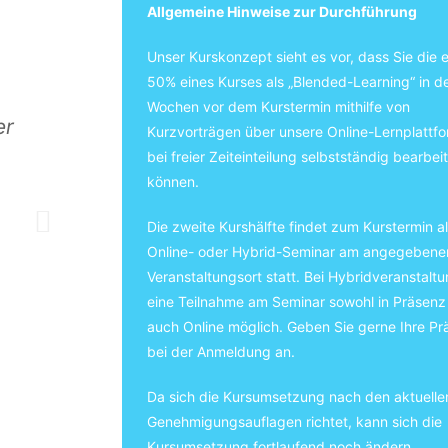
Allgemeine Hinweise zur Durchführung
Unser Kurskonzept sieht es vor, dass Sie die 
50% eines Kurses als „Blended-Learning“ in d
Wochen vor dem Kurstermin mithilfe von
er
"Sehr angenehme Kursstruktur, insbeso
Kurzvorträgen über unsere Online-Lernplattfor
Tolle Aufteilung mit vorbereiteten 
bei freier Zeiteinteilung selbstständig bearbei
können.
Alltag im Webex-Teil! Daher sehr angene
die Praxis mitgen
Die zweite Kurshälfte findet zum Kurstermin a
Online- oder Hybrid-Seminar am angegebene
Veranstaltungsort statt. Bei Hybridveranstaltu
eine Teilnahme am Seminar sowohl in Präsenz 
auch Online möglich. Geben Sie gerne Ihre Pr
bei der Anmeldung an.
Da sich die Kursumsetzung nach den aktuelle
Genehmigungsauflagen richtet, kann sich die
Kursumsetzung fortlaufend noch ändern.