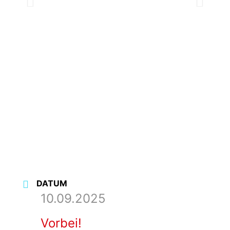
fo
vi
DATUM
10.09.2025
Vorbei!