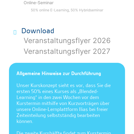
Online-Seminar
50% online E-Learning, 50% Hybridseminar
Download
Veranstaltungsflyer 2026
Veranstaltungsflyer 2027
Allgemeine Hinweise zur Durchführung
Unser Kurskonzept sieht es vor, dass Sie die
ersten 50% eines Kurses als „Blended-
Learning“ in den zwei Wochen vor dem
Kurstermin mithilfe von Kurzvorträgen über
unsere Online-Lernplattform Ilias bei freier
Zeiteinteilung selbstständig bearbeiten
können.
Die zweite Kurshälfte findet zum Kurstermin