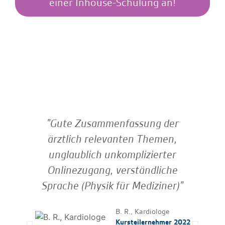
einer Inhouse-Schulung an!
"Gute Zusammenfassung der
"
ärztlich relevanten Themen,
unglaublich unkomplizierter
M
Onlinezugang, verständliche
Tol
Sprache (Physik für Mediziner)"
F
Fr
B. R., Kardiologe
T
Kursteilernehmer 2022