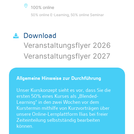
100% online
50% online E-Learning, 50% online Seminar
Download
Veranstaltungsflyer 2026
Veranstaltungsflyer 2027
Allgemeine Hinweise zur Durchführung
Unser Kurskonzept sieht es vor, dass Sie die
ersten 50% eines Kurses als „Blended-
Learning“ in den zwei Wochen vor dem
Kurstermin mithilfe von Kurzvorträgen über
unsere Online-Lernplattform Ilias bei freier
Zeiteinteilung selbstständig bearbeiten
können.